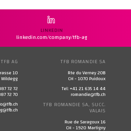
LINKEDIN
linkedin.com/company/tfb-ag
TFB AG
TFB ROMANDIE SA
trasse 10
Rte du Verney 20B
3 Wildegg
CH - 1070 Puidoux
887 72 72
Tel: +41 21 635 14 44
887 72 70
romandie@tfb.ch
fo@tfb.ch
TFB ROMANDIE SA, SUCC.
g@tfb.ch
VALAIS
Rue de Saragoux 16
CH - 1920 Martigny