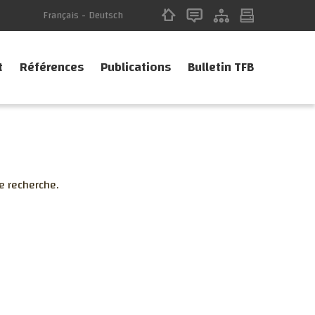
Français
-
Deutsch
t
Références
Publications
Bulletin TFB
e recherche.