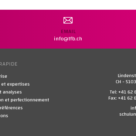
EMAIL
info@tfb.ch
RAPIDE
Lindens
rise
CH - 510
 et expertises
Tel: +41 62 
t analyses
Fax: +41 62 
on et perfectionnement
 références
in
schulun
ions