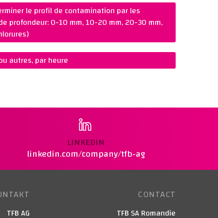
miner le profil de contamination par les
s de profondeur: 0-10 mm, 10-20 mm, 20-30 mm,
lorures)
ou autres, par heure
LINKEDIN
linkedin.com/company/tfb-ag
ONTAKT
CONTACT
TFB AG
TFB SA Romandie