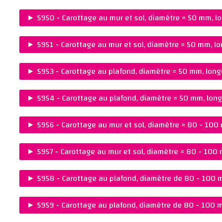
PRIX :
Ajouter au panier
CHF 630.00
►
5950 - Carottage au mur et sol, diamètre = 50 mm, 
REMARQUES :
PRIX :
Ajouter au panier
CHF 85.00
►
5951 - Carottage au mur et sol, diamètre = 50 mm, 
REMARQUES :
PRIX :
Ajouter au panier
CHF 100.00
►
5953 - Carottage au plafond, diamètre = 50 mm, lo
REMARQUES :
PRIX :
Ajouter au panier
CHF 95.00
►
5954 - Carottage au plafond, diamètre = 50 mm, lo
REMARQUES :
PRIX :
Ajouter au panier
CHF 120.00
►
5956 - Carottage au mur et sol, diamètre = 80 - 10
REMARQUES :
PRIX :
Ajouter au panier
CHF 105.00
►
5957 - Carottage au mur et sol, diamètre = 80 - 10
REMARQUES :
PRIX :
Ajouter au panier
CHF 140.00
►
5958 - Carottage au plafond, diamètre de 80 - 100
REMARQUES :
PRIX :
Ajouter au panier
CHF 130.00
►
5959 - Carottage au plafond, diamètre de 80 - 100
REMARQUES :