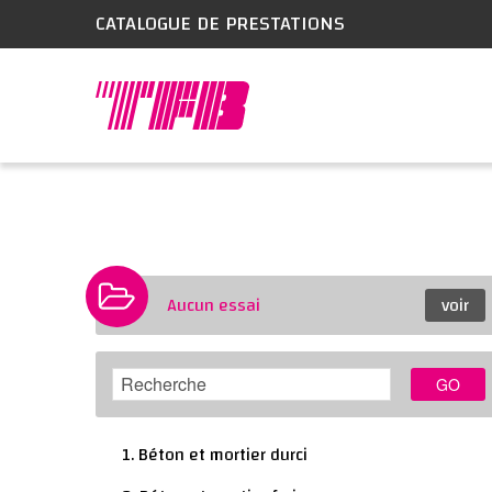
CATALOGUE DE PRESTATIONS
Aucun essai
voir
GO
1. Béton et mortier durci