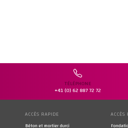
TÉLÉPHONE
+41 (0) 62 887 72 72
ACCÈS RAPIDE
ACCÈS 
Béton et mortier durci
Fondatio