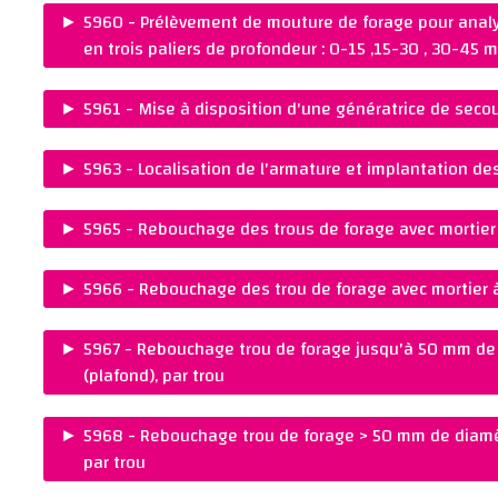
PRIX :
Ajouter au panier
CHF 150.00
►
5960 - Prélèvement de mouture de forage pour analys
REMARQUES :
en trois paliers de profondeur : 0-15 ,15-30 , 30-45 
Ajouter au panier
PRIX :
CHF 110.00
►
5961 - Mise à disposition d'une génératrice de secou
REMARQUES :
PRIX :
Ajouter au panier
CHF 40.00
►
5963 - Localisation de l'armature et implantation des
REMARQUES :
PRIX :
Ajouter au panier
CHF 25.00
►
5965 - Rebouchage des trous de forage avec mortier à
REMARQUES :
PRIX :
Ajouter au panier
CHF 25.00
►
5966 - Rebouchage des trou de forage avec mortier à
REMARQUES :
PRIX :
Ajouter au panier
CHF 35.00
►
5967 - Rebouchage trou de forage jusqu'à 50 mm de 
REMARQUES :
(plafond), par trou
Ajouter au panier
PRIX :
CHF 50.00
►
5968 - Rebouchage trou de forage > 50 mm de diamèt
REMARQUES :
par trou
Ajouter au panier