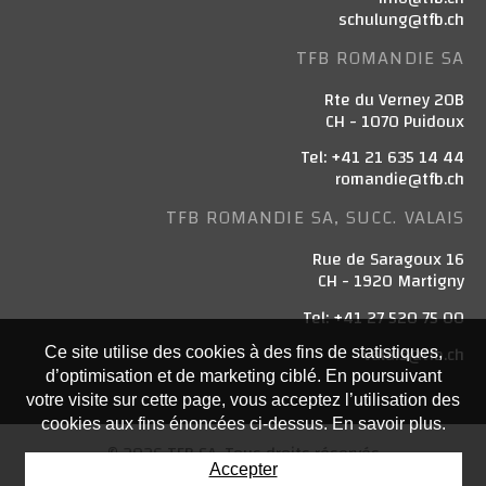
schulung@tfb.ch
TFB ROMANDIE SA
Rte du Verney 20B
CH - 1070 Puidoux
Tel: +41 21 635 14 44
romandie@tfb.ch
TFB ROMANDIE SA, SUCC. VALAIS
Rue de Saragoux 16
CH - 1920 Martigny
Tel: +41 27 520 75 00
valais@tfb.ch
Ce site utilise des cookies à des fins de statistiques,
d’optimisation et de marketing ciblé. En poursuivant
votre visite sur cette page, vous acceptez l’utilisation des
cookies aux fins énoncées ci-dessus. En savoir plus.
© 2026 TFB SA. Tous droits réservés
Accepter
Powered by Artionet
-
Generated with IceCube2.Net