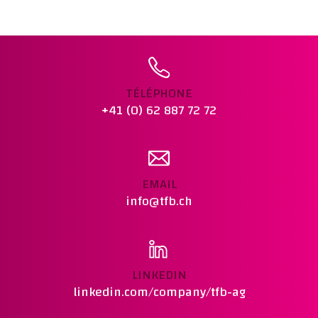
NORME :
SIA 262-1 Anhang K
REMARQUES :
Ajouter au panier
TÉLÉPHONE
+41 (0) 62 887 72 72
EMAIL
info@tfb.ch
LINKEDIN
linkedin.com/company/tfb-ag