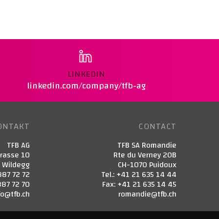
LINKEDIN
linkedin.com/company/tfb-ag
ONTAKT
CONTACT
TFB AG
TFB SA Romandie
trasse 10
Rte du Verney 20B
3 Wildegg
CH-1070 Puidoux
887 72 72
Tel.: +41 21 635 14 44
887 72 70
Fax: +41 21 635 14 45
fo@tfb.ch
romandie@tfb.ch