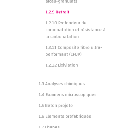
alcali-granulats
1.2.9 Retrait
1.2.10 Profondeur de
carbonatation et résistance à
la carbonatation
1.2.11 Composite fibré ultra-
performant (CFUP)
1.2.12 Lixiviation
1.3 Analyses chimiques
1.4 Examens microscopiques
1.5 Béton projeté
1.6 Elements préfabriqués
1.7 Chapes