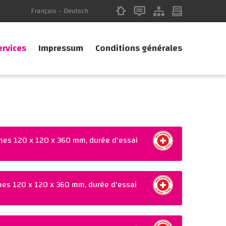
Français
-
Deutsch
ervices
Impressum
Conditions générales
smes 120 x 120 x 360 mm, durée d'essai
smes 120 x 120 x 360 mm, durée d'essai