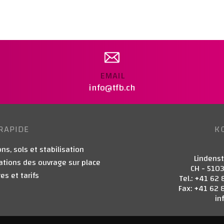
EMAIL
info@tfb.ch
RAPIDE
K
ns, sols et stabilisation
Lindens
ations des ouvrage sur place
CH - 510
es et tarifs
Tel.: +41 62 
Fax: +41 62 
in