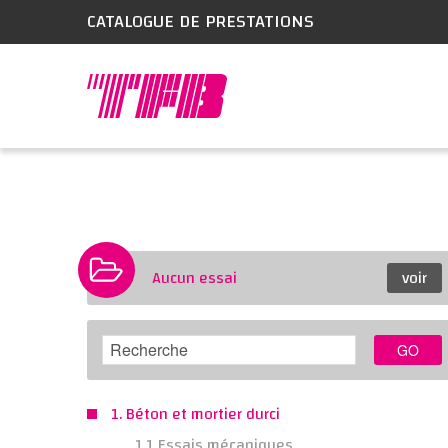
CATALOGUE DE PRESTATIONS
Aucun essai
voir
GO
1. Béton et mortier durci
1.1 Essais mécaniques