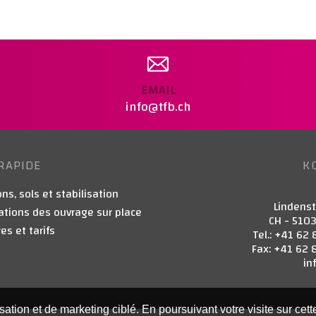
EMAIL
info@tfb.ch
RAPIDE
K
ns, sols et stabilisation
Lindens
ations des ouvrage sur place
CH - 510
es et tarifs
Tel.: +41 62 
Fax: +41 62 
in
isation et de marketing ciblé. En poursuivant votre visite sur cet