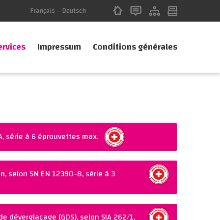
Français
-
Deutsch
ervices
Impressum
Conditions générales
A, série à 6 éprouvettes max.
A
n, selon SN EN 12390-8, série à 3
de déverglaçage (GDS), selon SIA 262/1,