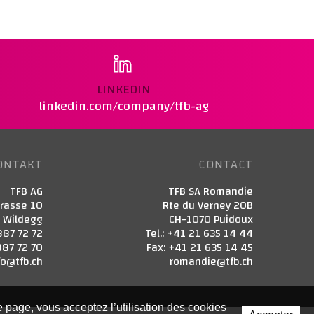
LINKEDIN
linkedin.com/company/tfb-ag
ONTAKT
CONTACT
TFB AG
TFB SA Romandie
trasse 10
Rte du Verney 20B
3 Wildegg
CH-1070 Puidoux
887 72 72
Tel.: +41 21 635 14 44
887 72 70
Fax: +41 21 635 14 45
fo@tfb.ch
romandie@tfb.ch
te page, vous acceptez l’utilisation des cookies