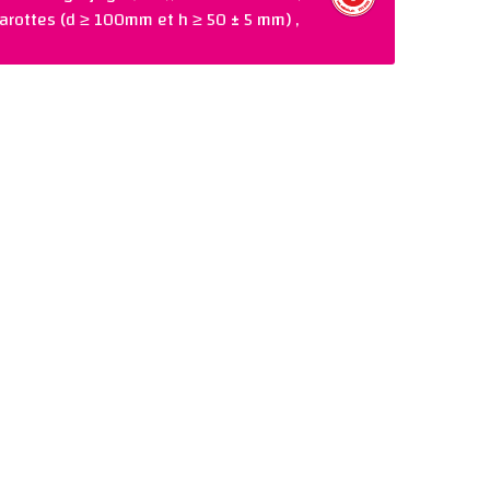
arottes (d ≥ 100mm et h ≥ 50 ± 5 mm) ,
C