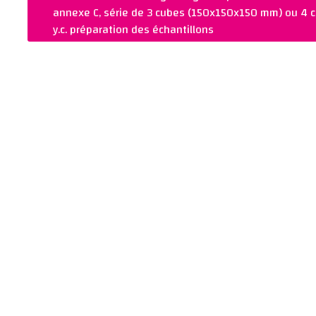
REMARQUES :
annexe C, série de 3 cubes (150x150x150 mm) ou 4 c
Ajouter au panier
y.c. préparation des échantillons
PRIX :
NORME :
CHF 1 300.00
SIA 262-1 Anhang 
REMARQUES :
Ajouter au panier