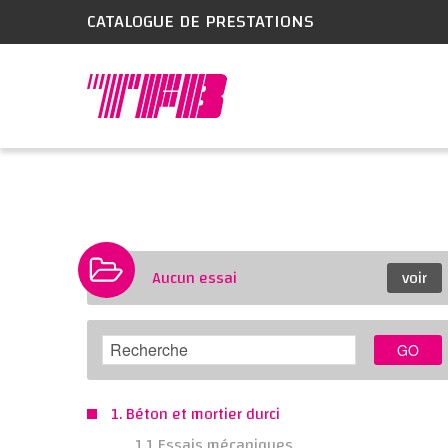
CATALOGUE DE PRESTATIONS
Aucun essai
voir
GO
1. Béton et mortier durci
1.1 Essais mécaniques