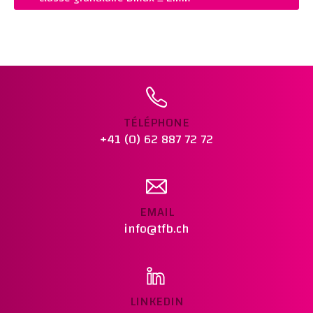
PRIX :
CHF 570.00
NORME :
SN 70 115
REMARQUES :
Ajouter au panier
TÉLÉPHONE
+41 (0) 62 887 72 72
EMAIL
info@tfb.ch
LINKEDIN