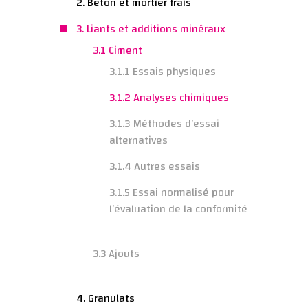
2. Béton et mortier frais
3. Liants et additions minéraux
3.1 Ciment
3.1.1 Essais physiques
3.1.2 Analyses chimiques
3.1.3 Méthodes d’essai
alternatives
3.1.4 Autres essais
3.1.5 Essai normalisé pour
l’évaluation de la conformité
3.3 Ajouts
4. Granulats