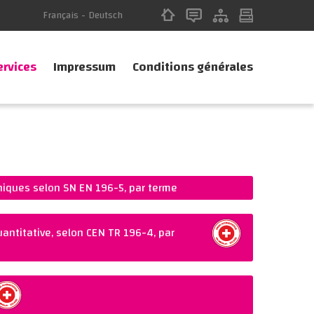
Français
-
Deutsch
ervices
Impressum
Conditions générales
niques selon SN EN 196-5, par terme
antitative, selon CEN TR 196-4, par