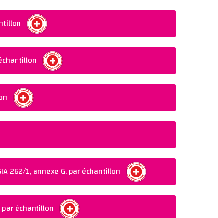
tillon
échantillon
lon
n SIA 262/1, annexe G, par échantillon
G
 par échantillon