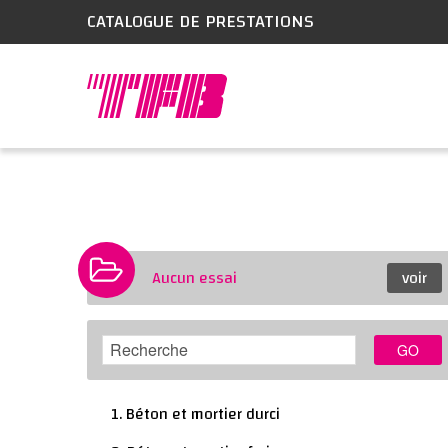
CATALOGUE DE PRESTATIONS
Aucun essai
voir
GO
1. Béton et mortier durci