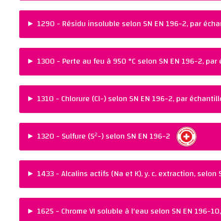
Ajouter au panier
PRIX :
NORME :
CHF 260.00
SN EN 196-2
►
1290 - Résidu insoluble selon SN EN 196-2, par échan
REMARQUES :
Ajouter au panier
PRIX :
NORME :
CHF 200.00
SN EN 196-2
►
1300 - Perte au feu à 950 °C selon SN EN 196-2, par 
REMARQUES :
Ajouter au panier
PRIX :
NORME :
CHF 92.00
SN EN 196-2
►
1310 - Chlorure (Cl-) selon SN EN 196-2, par échantil
REMARQUES :
Ajouter au panier
PRIX :
NORME :
CHF 240.00
SN EN 196-2
►
1320 - Sulfure (S²-) selon SN EN 196-2
REMARQUES :
Ajouter au panier
PRIX :
NORME :
CHF 360.00
SN EN 196-2
►
1433 - Alcalins actifs (Na et K), y. c. extraction, selo
REMARQUES :
Ajouter au panier
PRIX :
NORME :
CHF 440.00
SIA 262-1 Anhang 
►
1625 - Chrome VI soluble à l'eau selon SN EN 196-10,
REMARQUES :