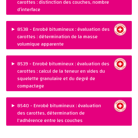
carottes : distinction des couches, nombre
REMARQUES :
d’interface
Ajouter au panier
PRIX :
CHF 40.00
NORME :
TFB-Methode
►
8538 - Enrobé bitumineux : évaluation des
carottes : détermination de la masse
REMARQUES :
volumique apparente
Ajouter au panier
PRIX :
CHF 85.00
NORME :
SN 670 406
►
8539 - Enrobé bitumineux : évaluation des
carottes : calcul de la teneur en vides du
REMARQUES :
squelette granulaire et du degré de
Ajouter au panier
compactage
PRIX :
CHF 55.00
NORME :
SN 670 408
►
8540 - Enrobé bitumineux : évaluation
des carottes, détermination de
REMARQUES :
l'adhérence entre les couches
Ajouter au panier
PRIX :
CHF 130.00