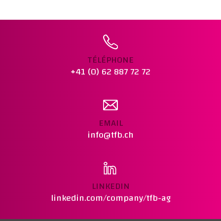
NORME :
SN 670 461
REMARQUES :
Ajouter au panier
TÉLÉPHONE
+41 (0) 62 887 72 72
EMAIL
info@tfb.ch
LINKEDIN
linkedin.com/company/tfb-ag