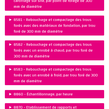
carottage sur site, par point de forage de 300
Ajouter au panier
mm de diamètre
PRIX :
CHF 155.00
►
8581 - Rebouchage et compactage des trous
REMARQUES :
forés avec des matériaux de fondation, par trou
Ajouter au panier
foré de 300 mm de diamètre
PRIX :
CHF 100.00
►
8582 - Rebouchage et compactage des trous
REMARQUES :
forés avec un enrobé à chaud, par trou foré de
Ajouter au panier
300 mm de diamètre
PRIX :
CHF 140.00
►
8583 - Rebouchage et compactage des trous
REMARQUES :
forés avec un enrobé à froid, par trou foré de 300
Ajouter au panier
mm de diamètre
PRIX :
CHF 105.00
►
8860 - Échantillonnage, par heure
REMARQUES :
PRIX :
CHF 135.00
Ajouter au panier
►
8870 - Etablissement de rapports et