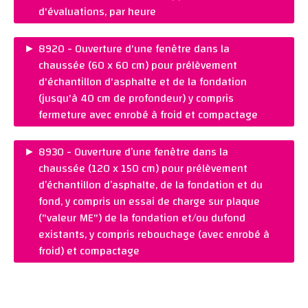
REMARQUES :
d'évaluations, par heure
Ajouter au panier
PRIX :
CHF 160.00
►
8920 - Ouverture d'une fenêtre dans la
REMARQUES :
chaussée (60 x 60 cm) pour prélèvement
Ajouter au panier
d'échantillon d'asphalte et de la fondation
(jusqu'à 40 cm de profondeur) y compris
fermeture avec enrobé à froid et compactage
PRIX :
CHF 920.00
►
8930 - Ouverture d’une fenêtre dans la
REMARQUES :
chaussée (120 x 150 cm) pour prélèvement
Ajouter au panier
d’échantillon d’asphalte, de la fondation et du
fond, y compris un essai de charge sur plaque
("valeur ME") de la fondation et/ou dufond
existants, y compris rebouchage (avec enrobé à
froid) et compactage
PRIX :
CHF 1 320.00
REMARQUES :