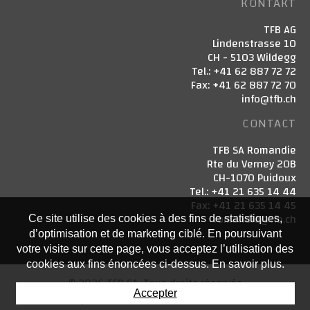
KONTAKT
TFB AG
Lindenstrasse 10
CH - 5103 Wildegg
Tel.: +41 62 887 72 72
Fax: +41 62 887 72 70
info@tfb.ch
CONTACT
TFB SA Romandie
Rte du Verney 20B
CH-1070 Puidoux
Tel.: +41 21 635 14 44
Fax: +41 21 635 14 45
romandie@tfb.ch
Ce site utilise des cookies à des fins de statistiques,
d’optimisation et de marketing ciblé. En poursuivant
votre visite sur cette page, vous acceptez l’utilisation des
cookies aux fins énoncées ci-dessus. En savoir plus.
© 2026 TFB SA. Tous droits réservés
Accepter
Powered by Artionet
-
Generated with IceCube2.Net