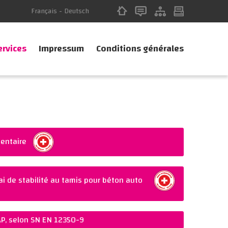
Français
-
Deutsch
ervices
Impressum
Conditions générales
entaire
i de stabilité au tamis pour béton auto
d SN EN
AP, selon SN EN 12350-9