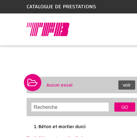
CATALOGUE DE PRESTATIONS
Aucun essai
voir
GO
1. Béton et mortier durci