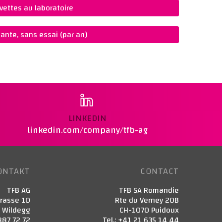
vettes au laboratoire
ante, sans essai (par an)
LINKEDIN
linkedin.com/company/tfb-ag
ONTAKT
CONTACT
TFB AG
TFB SA Romandie
trasse 10
Rte du Verney 20B
3 Wildegg
CH-1070 Puidoux
887 72 72
Tel.: +41 21 635 14 44