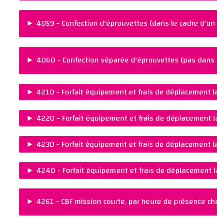
REMARQUES :
PRIX :
NORME :
SUR DEMANDE
SN EN 12350-11 un
►
4059 - Confection d'éprouvettes (dans le cadre d'un
Ajouter au panier
12350-12
REMARQUES :
PRIX :
Ajouter au panier
CHF 20.00
►
4060 - Confection séparée d'éprouvettes (pas dans l
REMARQUES :
Ajouter au panier
PRIX :
CHF 30.00
►
4210 - Forfait équipement et frais de déplacement l
REMARQUES :
PRIX :
Ajouter au panier
CHF 195.00
►
4220 - Forfait équipement et frais de déplacement l
REMARQUES :
PRIX :
Ajouter au panier
CHF 285.00
►
4230 - Forfait équipement et frais de déplacement l
REMARQUES :
PRIX :
Ajouter au panier
CHF 410.00
►
4240 - Forfait équipement et frais de déplacement l
REMARQUES :
PRIX :
Ajouter au panier
CHF 630.00
►
4261 - CBF mission courte, par heure de présence c
REMARQUES :