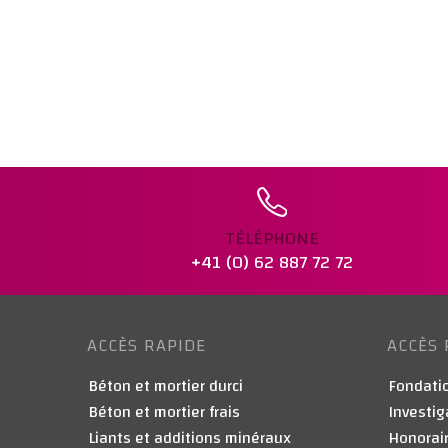
TÉLÉPHONE
+41 (0) 62 887 72 72
ACCÈS RAPIDE
ACCÈS 
Béton et mortier durci
Fondatio
Béton et mortier frais
Investig
Liants et additions minéraux
Honorair