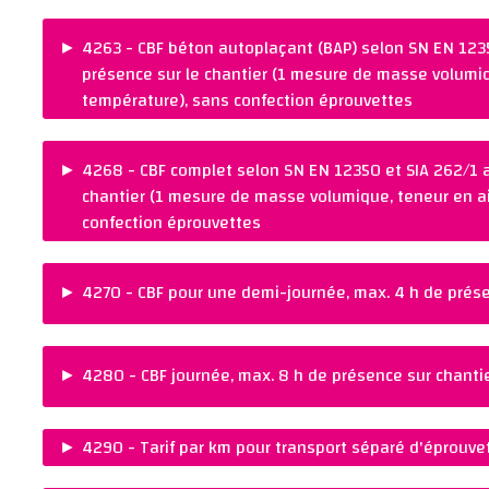
Ajouter au panier
PRIX :
NORME :
CHF 160.00
SN EN 12350
►
4263 - CBF béton autoplaçant (BAP) selon SN EN 1235
REMARQUES :
présence sur le chantier (1 mesure de masse volumiqu
Ajouter au panier
température), sans confection éprouvettes
PRIX :
NORME :
CHF 240.00
SN EN 12350
►
4268 - CBF complet selon SN EN 12350 et SIA 262/1 a
REMARQUES :
chantier (1 mesure de masse volumique, teneur en air
Ajouter au panier
confection éprouvettes
PRIX :
NORME :
CHF 210.00
SN EN 12350
►
4270 - CBF pour une demi-journée, max. 4 h de prése
REMARQUES :
Ajouter au panier
PRIX :
NORME :
CHF 640.00
SN EN 12350
►
4280 - CBF journée, max. 8 h de présence sur chantier
REMARQUES :
Ajouter au panier
PRIX :
NORME :
CHF 1 280.00
SN EN 12350
►
4290 - Tarif par km pour transport séparé d'éprouve
REMARQUES :
PRIX :