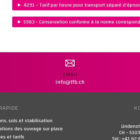
Ajouter au panier
CHF 1.20
►
4291 - Tarif par heure pour transport séparé d'éprou
REMARQUES :
PRIX :
Ajouter au panier
CHF 120.00
►
5983 - Conservation conforme à la norme correspond
REMARQUES :
PRIX :
Ajouter au panier
CHF 45.00
REMARQUES :
Ajouter au panier
EMAIL
info@tfb.ch
RAPIDE
K
ns, sols et stabilisation
Lindens
ations des ouvrage sur place
CH - 510
es et tarifs
Tel.: +41 62 