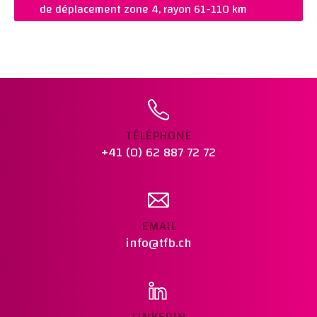
de déplacement zone 4, rayon 61-110 km
Ajouter au panier
PRIX :
CHF 595.00
REMARQUES :
Ajouter au panier
TÉLÉPHONE
+41 (0) 62 887 72 72
EMAIL
info@tfb.ch
LINKEDIN