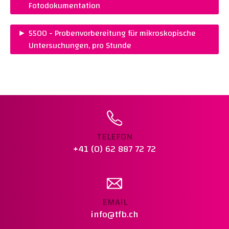
Fotodokumentation
PREIS :
CHF 820.00
►
5500 - Probenvorbereitung für mikroskopische
NORM :
Eigenes Verfahren
Untersuchungen, pro Stunde
Warenkorb legen
PREIS :
CHF 145.00
Warenkorb legen
TELEFON
+41 (0) 62 887 72 72
EMAIL
info@tfb.ch