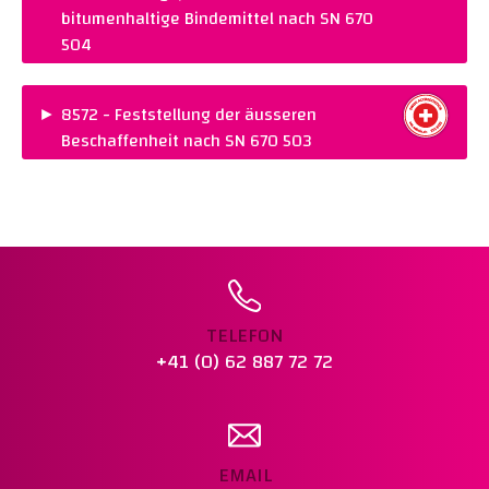
Warenkorb legen
bitumenhaltige Bindemittel nach SN 670
504
PREIS :
CHF 28.00
NORM :
SN 670 504
►
8572 - Feststellung der äusseren
Beschaffenheit nach SN 670 503
Warenkorb legen
PREIS :
CHF 22.00
NORM :
SN 670 503
Warenkorb legen
TELEFON
+41 (0) 62 887 72 72
EMAIL