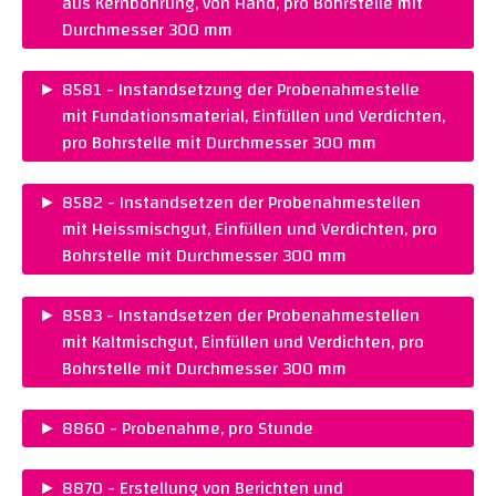
aus Kernbohrung, von Hand, pro Bohrstelle mit
Durchmesser 300 mm
PREIS :
CHF 155.00
►
8581 - Instandsetzung der Probenahmestelle
Warenkorb legen
mit Fundationsmaterial, Einfüllen und Verdichten,
pro Bohrstelle mit Durchmesser 300 mm
PREIS :
CHF 100.00
►
8582 - Instandsetzen der Probenahmestellen
Warenkorb legen
mit Heissmischgut, Einfüllen und Verdichten, pro
Bohrstelle mit Durchmesser 300 mm
PREIS :
CHF 140.00
►
8583 - Instandsetzen der Probenahmestellen
Warenkorb legen
mit Kaltmischgut, Einfüllen und Verdichten, pro
Bohrstelle mit Durchmesser 300 mm
PREIS :
CHF 105.00
►
8860 - Probenahme, pro Stunde
Warenkorb legen
PREIS :
CHF 135.00
►
8870 - Erstellung von Berichten und