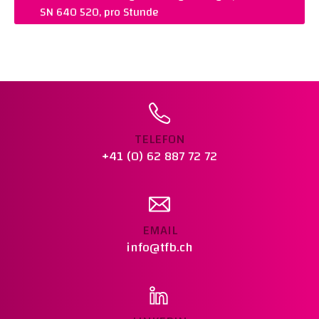
NORM :
SN 640 520
SN 640 520, pro Stunde
REMARKS :
Preis auf Anfrage
PREIS :
AUF ANFRAGE
Warenkorb legen
NORM :
SN 640 520
REMARKS :
Preis auf Anfrage
Warenkorb legen
TELEFON
+41 (0) 62 887 72 72
EMAIL
info@tfb.ch