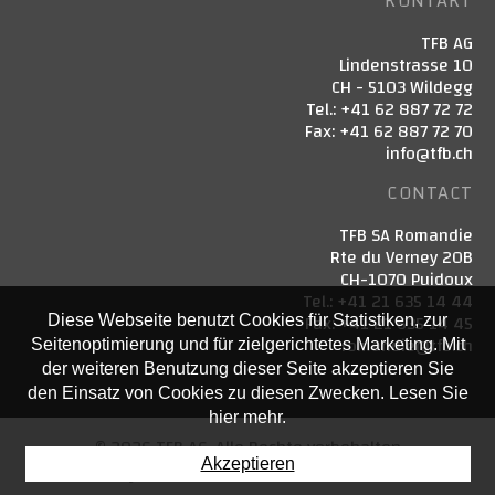
KONTAKT
TFB AG
Lindenstrasse 10
CH - 5103 Wildegg
Tel.: +41 62 887 72 72
Fax: +41 62 887 72 70
info@tfb.ch
CONTACT
TFB SA Romandie
Rte du Verney 20B
CH-1070 Puidoux
Tel.: +41 21 635 14 44
Fax: +41 21 635 14 45
Diese Webseite benutzt Cookies für Statistiken, zur
romandie@tfb.ch
Seitenoptimierung und für zielgerichtetes Marketing. Mit
der weiteren Benutzung dieser Seite akzeptieren Sie
den Einsatz von Cookies zu diesen Zwecken. Lesen Sie
hier mehr.
© 2026 TFB AG. Alle Rechte vorbehalten
Akzeptieren
Powered by Artionet
-
Generated with IceCube2.Net