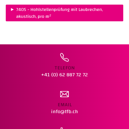
PREIS :
CHF 85.00
►
7405 - Hohlstellenprüfung mit Laubrechen,
Warenkorb legen
akustisch, pro m²
PREIS :
CHF 0.80
Warenkorb legen
TELEFON
+41 (0) 62 887 72 72
EMAIL
info@tfb.ch