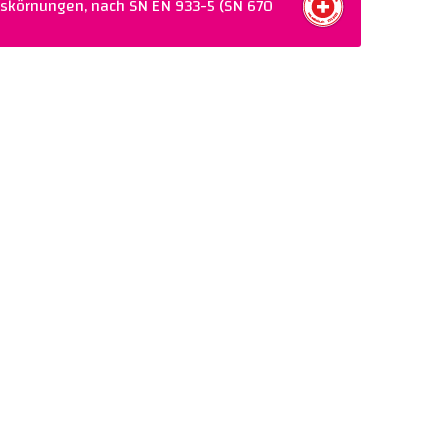
nskörnungen, nach SN EN 933-5 (SN 670
Warenkorb legen
70 902-5)