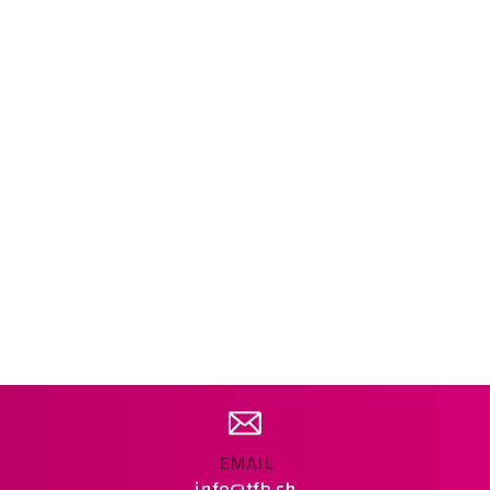
EMAIL
info@tfb.ch