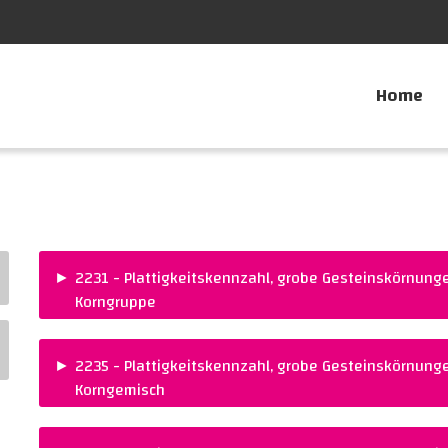
Home
►
2231 - Plattigkeitskennzahl, grobe Gesteinskörnunge
Korngruppe
PREIS :
NORM :
CHF 310.00
SN EN 933-3 (SN 6
►
2235 - Plattigkeitskennzahl, grobe Gesteinskörnunge
Korngemisch
PREIS :
NORM :
CHF 395.00
SN EN 933-3 (SN 6