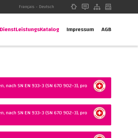
Français
-
Deutsch
DienstLeistungsKatalog
Impressum
AGB
n, nach SN EN 933-3 (SN 670 902-3), pro
Warenkorb legen
70 902-3)
n, nach SN EN 933-3 (SN 670 902-3), pro
Warenkorb legen
70 902-3)