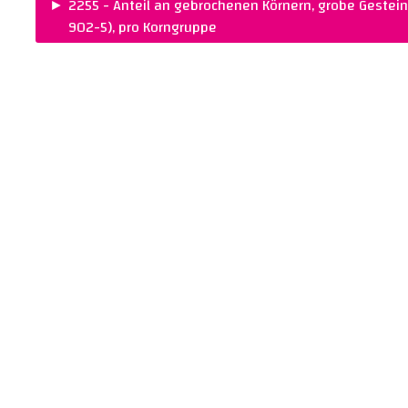
►
2255 - Anteil an gebrochenen Körnern, grobe Gestei
902-5), pro Korngruppe
PREIS :
NORM :
CHF 325.00
SN EN 933-5 (SN 6