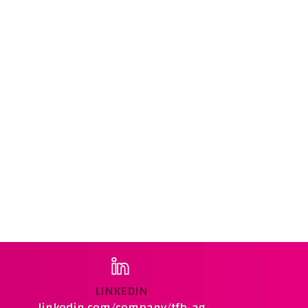
LINKEDIN
linkedin.com/company/tfb-ag