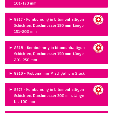
Warenkorb legen
101-150 mm
PREIS :
CHF 125.00
NORM :
SN 670 427
►
8517 - Kernbohrung in bitumenhaltigen
Schichten, Durchmesser 150 mm, Länge
Warenkorb legen
151-200 mm
PREIS :
CHF 165.00
NORM :
SN 670 427
►
8518 - Kernbohrung in bitumenhaltigen
Schichten, Durchmesser 150 mm, Länge
Warenkorb legen
201-250 mm
PREIS :
CHF 205.00
►
8519 - Probenahme Mischgut, pro Stück
NORM :
SN 670 427
PREIS :
CHF 45.00
Warenkorb legen
NORM :
SN 670 427
►
8575 - Kernbohrung in bitumenhaltigen
Schichten, Durchmesser 300 mm, Länge
Warenkorb legen
bis 100 mm
PREIS :
CHF 170.00