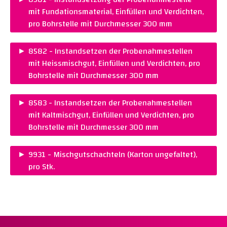
Warenkorb legen
mit Fundationsmaterial, Einfüllen und Verdichten,
pro Bohrstelle mit Durchmesser 300 mm
PREIS :
CHF 100.00
►
8582 - Instandsetzen der Probenahmestellen
Warenkorb legen
mit Heissmischgut, Einfüllen und Verdichten, pro
Bohrstelle mit Durchmesser 300 mm
PREIS :
CHF 140.00
►
8583 - Instandsetzen der Probenahmestellen
Warenkorb legen
mit Kaltmischgut, Einfüllen und Verdichten, pro
Bohrstelle mit Durchmesser 300 mm
PREIS :
CHF 105.00
►
9931 - Mischgutschachteln (Karton ungefaltet),
Warenkorb legen
pro Stk.
PREIS :
CHF 1.80
Warenkorb legen