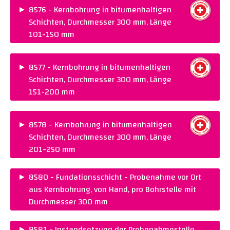
►
8576 - Kernbohrung in bitumenhaltigen
Warenkorb legen
Schichten, Durchmesser 300 mm, Länge
101-150 mm
PREIS :
CHF 205.00
►
8577 - Kernbohrung in bitumenhaltigen
Warenkorb legen
Schichten, Durchmesser 300 mm, Länge
151-200 mm
PREIS :
CHF 245.00
►
8578 - Kernbohrung in bitumenhaltigen
Warenkorb legen
Schichten, Durchmesser 300 mm, Länge
201-250 mm
PREIS :
CHF 285.00
►
8580 - Fundationsschicht - Probenahme vor Ort
Warenkorb legen
aus Kernbohrung, von Hand, pro Bohrstelle mit
Durchmesser 300 mm
PREIS :
CHF 155.00
►
8581 - Instandsetzung der Probenahmestelle