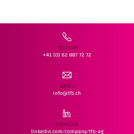
PREIS :
CHF 1’890.00
NORM :
SN EN 1008
Warenkorb legen
TELEFON
+41 (0) 62 887 72 72
EMAIL
info@tfb.ch
LINKEDIN
linkedin.com/company/tfb-ag