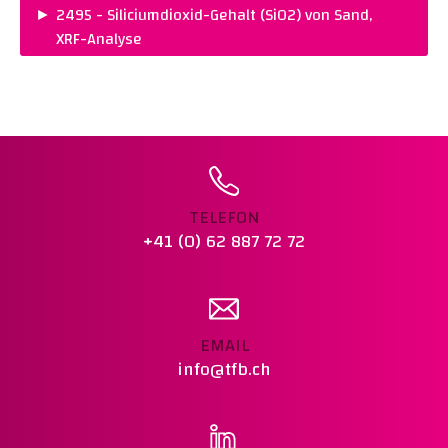
PREIS :
CHF 175.00
►
2495 - Siliciumdioxid-Gehalt (SiO2) von Sand,
NORM :
SN EN 1744-1 (SN 670 905-1)
XRF-Analyse
Warenkorb legen
PREIS :
CHF 299.00
Warenkorb legen
TELEFON
+41 (0) 62 887 72 72
EMAIL
info@tfb.ch