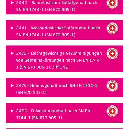
NORM :
SN EN 1744-1 (SN 670 905-1)
►
2440 - Säurelöslicher Sulfatgehalt nach
SN EN 1744-1 (SN 670 905-1)
Warenkorb legen
PREIS :
CHF 280.00
NORM :
SN EN 1744-1 (SN 670 905-1)
►
2441 - Wasserlöslicher Sulfatgehalt nach
SN EN 1744-1 (SN 670 905-1)
Warenkorb legen
PREIS :
CHF 280.00
NORM :
SN EN 1744-1 (SN 670 905-1)
►
2470 - Leichtgewichtige Verunreinigungen
von Gesteinskörnungen nach SN EN 1744-
Warenkorb legen
1 (SN 670 905-1), Ziff 14.2
PREIS :
CHF 650.00
NORM :
SN EN 1744-1 (SN 670 905-1)
►
2475 - Humusgehalt nach SN EN 1744-1
(SN 670 905-1)
Warenkorb legen
PREIS :
CHF 120.00
NORM :
SN EN 1744-1 (SN 670 905-1)
►
2485 - Fulvosäuregehalt nach SN EN
1744-1 (SN 670 905-1)
Warenkorb legen