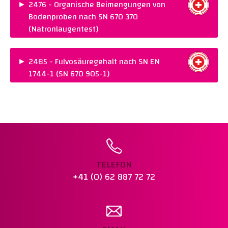
NORM :
SN EN 1744-1 (SN 670 905-1)
►
2476 - Organische Beimengungen von
Bodenproben nach SN 670 370
Warenkorb legen
(Natronlaugentest)
PREIS :
CHF 125.00
NORM :
SN 670 370
►
2485 - Fulvosäuregehalt nach SN EN
1744-1 (SN 670 905-1)
Warenkorb legen
PREIS :
CHF 175.00
NORM :
SN EN 1744-1 (SN 670 905-1)
Warenkorb legen
TELEFON
+41 (0) 62 887 72 72