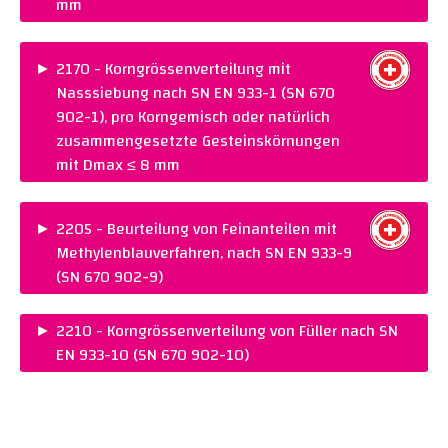
mm
PREIS :
CHF 395.00
NORM :
SN EN 933-1 (SN 670 902-1)
►
2170 - Korngrössenverteilung mit
Nasssiebung nach SN EN 933-1 (SN 670
Warenkorb legen
902-1), pro Korngemisch oder natürlich
zusammengesetzte Gesteinskörnungen
mit Dmax ≤ 8 mm
PREIS :
CHF 320.00
NORM :
SN EN 933-1 (SN 670 902-1)
►
2205 - Beurteilung von Feinanteilen mit
Methylenblauverfahren, nach SN EN 933-9
Warenkorb legen
(SN 670 902-9)
PREIS :
CHF 200.00
►
2210 - Korngrössenverteilung von Füller nach SN
NORM :
SN EN 933-9 (SN 670 902-9)
EN 933-10 (SN 670 902-10)
Warenkorb legen
PREIS :
CHF 395.00
NORM :
SN EN 933-10 (SN 670 902-10)