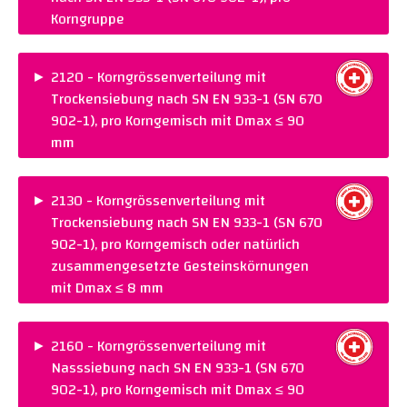
Korngruppe
PREIS :
CHF 255.00
NORM :
SN EN 933-1 (SN 670 902-1)
►
2120 - Korngrössenverteilung mit
Trockensiebung nach SN EN 933-1 (SN 670
Warenkorb legen
902-1), pro Korngemisch mit Dmax ≤ 90
mm
PREIS :
CHF 240.00
NORM :
SN EN 933-1 (SN 670 902-1)
►
2130 - Korngrössenverteilung mit
Trockensiebung nach SN EN 933-1 (SN 670
Warenkorb legen
902-1), pro Korngemisch oder natürlich
zusammengesetzte Gesteinskörnungen
mit Dmax ≤ 8 mm
PREIS :
CHF 215.00
NORM :
SN EN 933-1 (SN 670 902-1)
►
2160 - Korngrössenverteilung mit
Nasssiebung nach SN EN 933-1 (SN 670
Warenkorb legen
902-1), pro Korngemisch mit Dmax ≤ 90