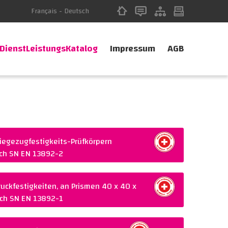
Français
-
Deutsch
DienstLeistungsKatalog
Impressum
AGB
Biegezugfestigkeits-Prüfkörpern
ach SN EN 13892-2
Warenkorb legen
Druckfestigkeiten, an Prismen 40 x 40 x
ach SN EN 13892-1
Warenkorb legen