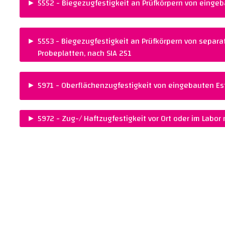
►
5552 - Biegezugfestigkeit an Prüfkörpern von eingeb
PREIS :
NORM :
CHF 150.00
SIA 251
►
5553 - Biegezugfestigkeit an Prüfkörpern von separat
Probeplatten, nach SIA 251
PREIS :
NORM :
CHF 150.00
SIA 251
►
5971 - Oberflächenzugfestigkeit von eingebauten Est
PREIS :
NORM :
CHF 295.00
SIA 251
►
5972 - Zug-/ Haftzugfestigkeit vor Ort oder im Labor
PREIS :
NORM :
AUF ANFRAGE
SN EN 13892-8
REMARKS :
Preis auf Anfrage
Warenkorb legen