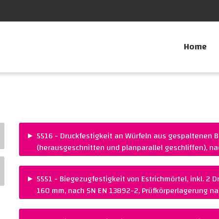
Home
►
5516 - Druckfestigkeit an Würfeln aus gespaltenen 
(herausgeschnitten und planparallel geschliffen), n
PREIS :
NORM :
CHF 70.00
SN EN 13892-2
►
5551 - Biegezugfestigkeit von Estrichmörtel, inkl. 2 
160 mm, nach SN EN 13892-2, Prüfkörperlagerung n
PREIS :
NORM :
CHF 160.00
SN EN 13892-2